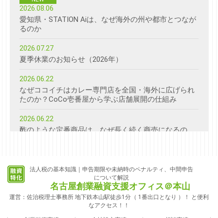
2026.08.06
愛知県・STATION Aiは、なぜ海外の州や都市とつなが
るのか
2026.07.27
夏季休業のお知らせ（2026年）
2026.06.22
なぜココイチはカレー専門店を全国・海外に広げられ
たのか？CoCo壱番屋から学ぶ店舗展開の仕組み
2026.06.22
酢のような定番商品は、なぜ長く続く商売になるの
か？ミツカンから学ぶリピートと用途提案の仕組み
2026.06.22
シヤチハタ（シャチハタ）はハンコを売っているの
法人税の基本知識｜申告期限や未納時のペナルティ、中間申告
について解説
か？「しるしの価値」から考える商売の見方
名古屋創業融資支援オフィス＠本山
運営：佐治税理士事務所 地下鉄本山駅徒歩1分（ 1番出口となり ）！ と便利
2026.06.22
なアクセス！！
コメ兵（こめひょう）はなぜ“買い取る力”が重要なの