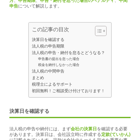
方
、
申告期限
、
申告・納付を怠った場合のペナルティ
、
中間
申告
について解説します。
この記事の目次
決算日を確認する
法人税の申告期限
法人税の申告・納付を怠るとどうなる？
申告書の提出を怠った場合
税金を納付しなかった場合
法人税の中間申告
まとめ
税理士によるサポート
初回無料！ご相談受け付けております！
決算日を確認する
法人税の申告や納付には、まず
会社の決算日
を確認する必要
があります。決算日は、会社設立時に作成する
定款(ていかん)