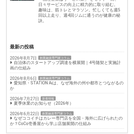
日々サービスの向上に精力的に取り組む。
趣味は、筋トレとマラソン。忙しくても週5
回以上走り、週4回ジムに通うのが健康の秘
訣。
最新の投稿
2026年8月7日
創業融資専門家コラム
自治体のスタートアップ調達を横展開｜4号随契と実施計
画の仕組み
2026年8月6日
創業融資専門家コラム
愛知県・STATION Aiは、なぜ海外の州や都市とつながるの
か
2026年7月27日
新着情報
夏季休業のお知らせ（2026年）
2026年6月22日
創業融資専門家コラム
なぜココイチはカレー専門店を全国・海外に広げられたの
か？CoCo壱番屋から学ぶ店舗展開の仕組み