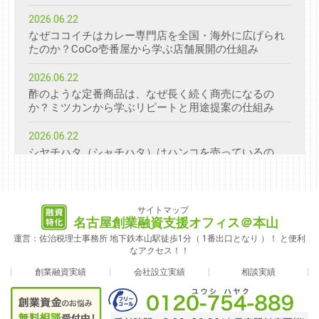
2026.06.22
なぜココイチはカレー専門店を全国・海外に広げられ
たのか？CoCo壱番屋から学ぶ店舗展開の仕組み
2026.06.22
酢のような定番商品は、なぜ長く続く商売になるの
か？ミツカンから学ぶリピートと用途提案の仕組み
2026.06.22
シヤチハタ（シャチハタ）はハンコを売っているの
か？「しるしの価値」から考える商売の見方
2026.06.22
コメ兵（こめひょう）はなぜ“買い取る力”が重要なの
サイトマップ
名古屋創業融資支援オフィス＠本山
か？中古ブランド店のビジネスモデルを創業者目線で
分解
運営：佐治税理士事務所 地下鉄本山駅徒歩1分（ 1番出口となり ）！ と便利
なアクセス！！
2026.06.22
創業融資実績
会社設立実績
相談実績
なぜスガキヤは低価格ラーメンと甘味を同じ店で出し
続けられるのか？創業者目線で見る商売の仕組み