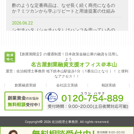
酢のような定番商品は、なぜ長く続く商売になるの
か？ミツカンから学ぶリピートと用途提案の仕組み
2026.06.22
シヤチハタ（シャチハタ）はハンコを売っているの
か？「しるしの価値」から考える商売の見方
2026.06.22
コメ兵（こめひょう）はなぜ“買い取る力”が重要なの
【創業期限定】の優遇制度！日本政策金融公庫の融資を活用し
よう
か？中古ブランド店のビジネスモデルを創業者目線で
名古屋創業融資支援オフィス＠本山
分解
運営：佐治税理士事務所 地下鉄本山駅徒歩1分（ 1番出口となり ）！ と便利
なアクセス！！
2026.06.22
なぜスガキヤは低価格ラーメンと甘味を同じ店で出し
創業融資実績
会社設立実績
相談実績
続けられるのか？創業者目線で見る商売の仕組み
2026.06.22
名古屋・愛知発の会社から学ぶ、商売の仕組み｜創業
者のためのビジネスモデル分解シリーズ
Copyright© 2026 佐治税理士事務所. All rights reserved.
2026.04.27
創業融資は「開業資金」の話ではなく、「5年計画の入