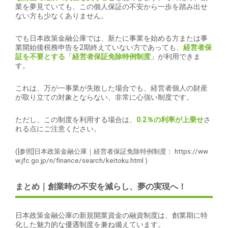
業を夢見ていても、この個人保証の不安から一歩を踏み出せ
ない方も少なくありません。
でも日本政策金融公庫では、新たに事業を始める方または事
業開始後税務申告を2期終えていない方であっても、
経営者保
証を不要とする
「
経営者保証免除特例制度
」が利用できま
す。
これは、万が一事業が失敗した場合でも、経営者個人の財産
が取り立ての対象とならない、非常に心強い制度です。
ただし、この制度を利用する場合は、
0.2％の利率が上乗せ
さ
れる点にご注意ください。
([参照]日本政策金融公庫｜経営者保証免除特例制度：
https://ww
w.jfc.go.jp/n/finance/search/keitoku.html
)
まとめ｜創業時の不安を減らし、夢の実現へ！
日本政策金融公庫の新規開業資金の融資制度は、創業期に特
化した魅力的な優遇制度を兼ね備えています。