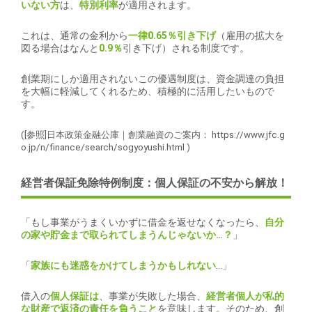
いない方
は、
特別利率
が適用されます。
これは、通常の金利から
一律0.65％引き下げ
（雇用の拡大を
図る場合はなんと
0.9％
引き下げ）される制度です。
創業期にしか適用されないこの優遇制度は、資金調達の負担
を大幅に軽減してくれるため、積極的に活用したいもので
す。
([参照]日本政策金融公庫｜創業融資のご案内：
https://www.jfc.g
o.jp/n/finance/search/sogyoyushi.html
)
経営者保証免除特例制度：個人保証の不安から解放！
「もし事業がうまくいかずに借金を返せなくなったら、
自分
の家や貯金まで取られてしまうんじゃないか…？
」
「
家族にも迷惑をかけてしまうかもしれない
…」
借入の
個人保証は
、事業が失敗した場合、
経営者個人が私的
な財産で返済の責任を負うこと
を意味します。そのため、創